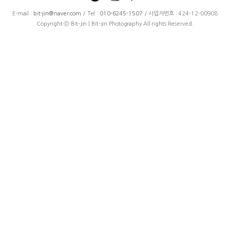
E-mail :
bit-jin@naver.com
/ Tel :
010-6245-1507
/ 사업자번호 : 424-12-00908
Copyright ⓒ Bit-Jin | Bit-Jin Photography All rights Reserved.