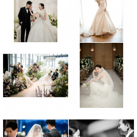
청담 리베라호텔
더채플앳논현
그랜드엠버서더
아펠가모 선릉