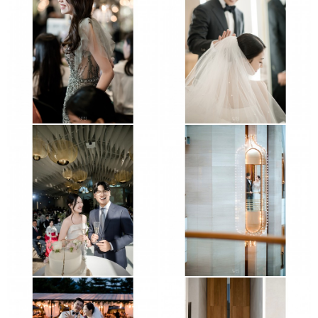
판교 더블트리호텔
그랜드엠배서더
세인트메리스강남
잠실 롯데호텔