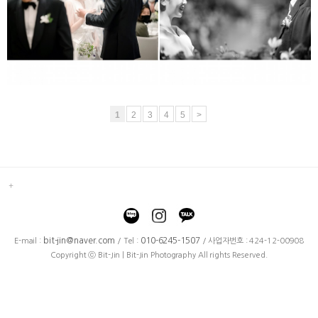
하얏트호텔
더채플앳논현
1
2
3
4
5
>
bit-jin@naver.com
010-6245-1507
E-mail :
/ Tel :
/ 사업자번호 : 424-12-00908
Copyright ⓒ Bit-Jin | Bit-Jin Photography All rights Reserved.