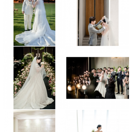
파주 서원아트리움
원남교당
엘리에나호텔
역삼 GS아모리스