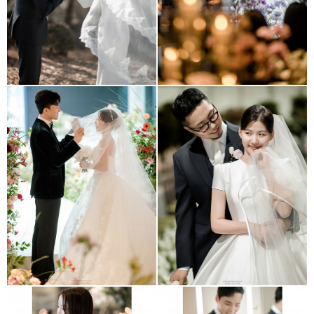
그랜드엠배서더 풀만 호텔
용산 로얄파크웨딩