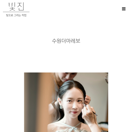
Toggl
naviga
수원더마레보