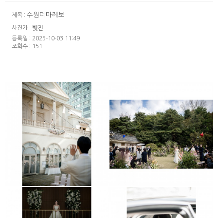
수원더마레보
제목 :
사진가 :
빚진
등록일 : 2025-10-03 11:49
조회수 : 151
더 라움
근화원