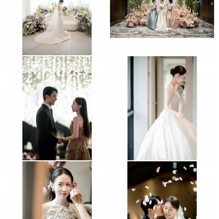
메종디탈리
JW동대문매리어트
콘래드호텔
그래머시코엑스
수원더마레보
더채플앳논현