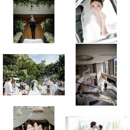
서울대이라운지
보넬리가든
보넬리가든
동대문 JW매리어트호텔