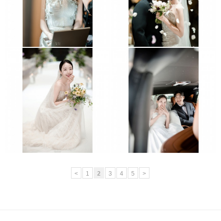
크레스트72
엘리에나호텔
<
1
2
3
4
5
>