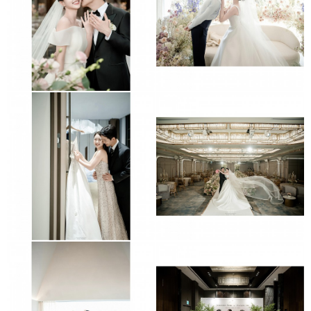
더링크호텔
메종디탈리
신도림더세인트
르비르모어