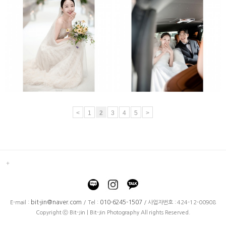
크레스트72
엘리에나호텔
<
1
2
3
4
5
>
bit-jin@naver.com
010-6245-1507
E-mail :
/ Tel :
/ 사업자번호 : 424-12-00908
Copyright ⓒ Bit-Jin | Bit-Jin Photography All rights Reserved.