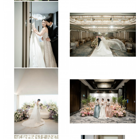
신도림더세인트
르비르모어
메종디탈리
JW동대문매리어트