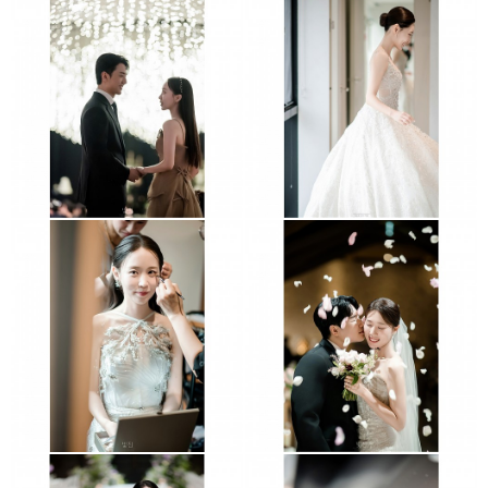
콘래드호텔
그래머시코엑스
수원더마레보
더채플앳논현