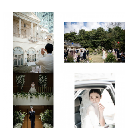
더 라움
근화원
서울대이라운지
보넬리가든