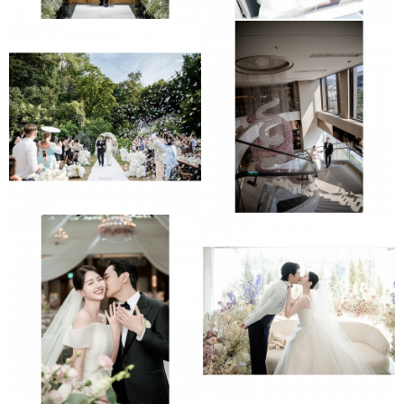
보넬리가든
동대문 JW매리어트호텔
더링크호텔
메종디탈리