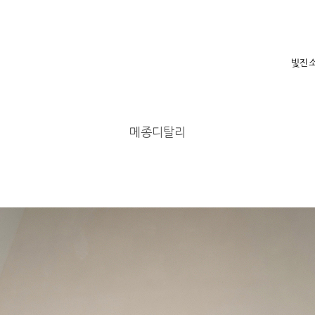
빛진
메종디탈리