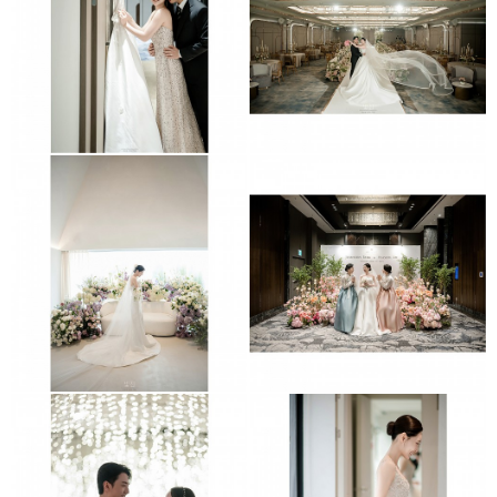
신도림더세인트
르비르모어
메종디탈리
JW동대문매리어트