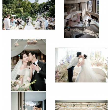
보넬리가든
동대문 JW매리어트호텔
더링크호텔
메종디탈리