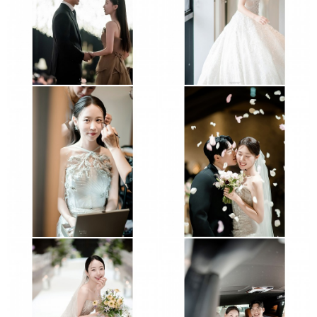
콘래드호텔
그래머시코엑스
수원더마레보
더채플앳논현
크레스트72
엘리에나호텔