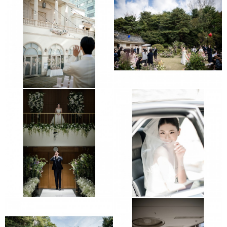
더 라움
근화원
서울대이라운지
보넬리가든