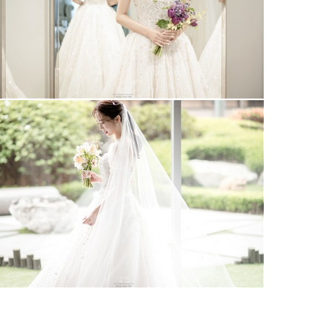
이명순 드레스_가봉스냅
광화문 아펠가모