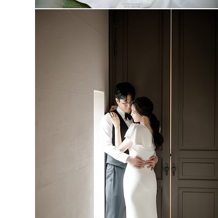
빈욘드 더 드레스