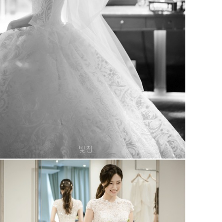
코엑스 인터컨티넨탈