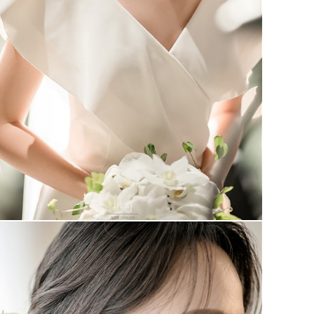
코엑스 인터컨티넨탈