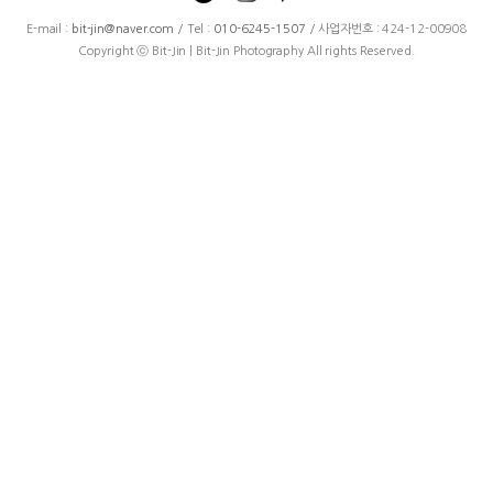
E-mail :
bit-jin@naver.com
/ Tel :
010-6245-1507
/ 사업자번호 : 424-12-00908
Copyright ⓒ Bit-Jin | Bit-Jin Photography All rights Reserved.