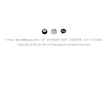
E-mail :
bit-jin@naver.com
/ Tel :
010-6245-1507
/ 사업자번호 : 424-12-00908
Copyright ⓒ Bit-Jin | Bit-Jin Photography All rights Reserved.