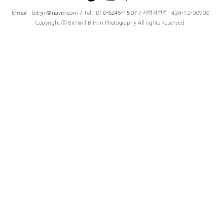
E-mail :
bit-jin@naver.com
/ Tel :
010-6245-1507
/ 사업자번호 : 424-12-00908
Copyright ⓒ Bit-Jin | Bit-Jin Photography All rights Reserved.