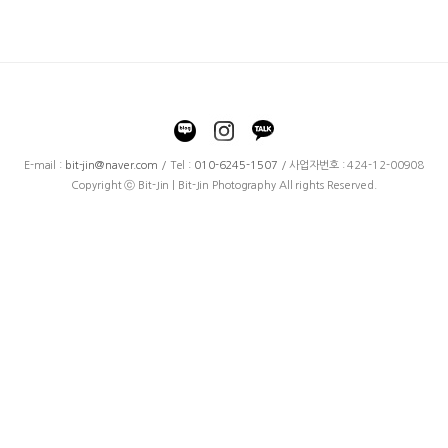
E-mail :
bit-jin@naver.com
/ Tel :
010-6245-1507
/ 사업자번호 : 424-12-00908
Copyright ⓒ Bit-Jin | Bit-Jin Photography All rights Reserved.