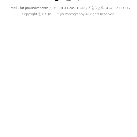
E-mail :
bit-jin@naver.com
/ Tel :
010-6245-1507
/ 사업자번호 : 424-12-00908
Copyright ⓒ Bit-Jin | Bit-Jin Photography All rights Reserved.