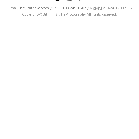
E-mail :
bit-jin@naver.com
/ Tel :
010-6245-1507
/ 사업자번호 : 424-12-00908
Copyright ⓒ Bit-Jin | Bit-Jin Photography All rights Reserved.