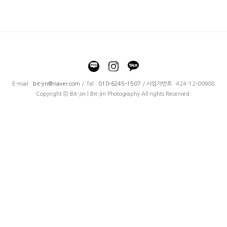
E-mail :
bit-jin@naver.com
/ Tel :
010-6245-1507
/ 사업자번호 : 424-12-00908
Copyright ⓒ Bit-Jin | Bit-Jin Photography All rights Reserved.