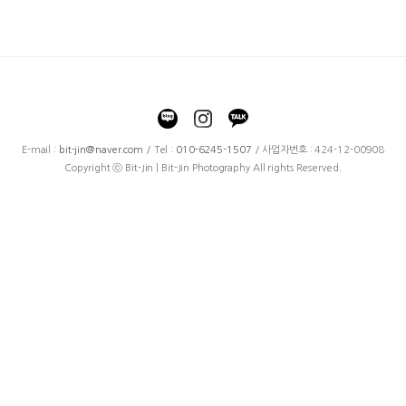
E-mail :
bit-jin@naver.com
/ Tel :
010-6245-1507
/ 사업자번호 : 424-12-00908
Copyright ⓒ Bit-Jin | Bit-Jin Photography All rights Reserved.