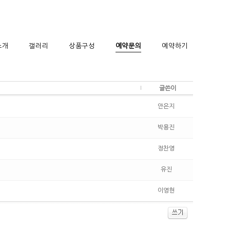
소개
갤러리
상품구성
예약문의
예약하기
글쓴이
안은지
박용진
정찬영
유진
이영현