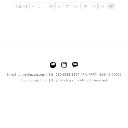
이전 8개
<
1
...
25
26
27
28
29
30
31
32
E-mail :
bit-jin@naver.com
/ Tel :
010-6245-1507
/ 사업자번호 : 424-12-00908
Copyright ⓒ Bit-Jin | Bit-Jin Photography All rights Reserved.