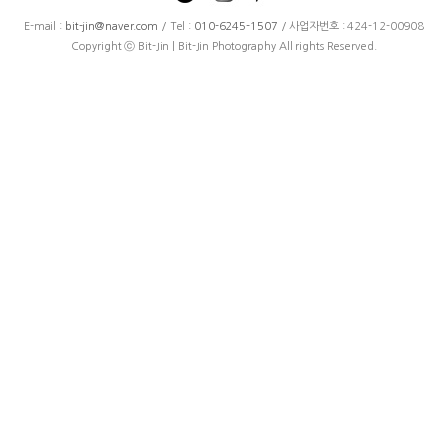
E-mail :
bit-jin@naver.com
/ Tel :
010-6245-1507
/ 사업자번호 : 424-12-00908
Copyright ⓒ Bit-Jin | Bit-Jin Photography All rights Reserved.