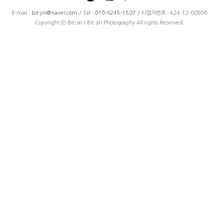
E-mail :
bit-jin@naver.com
/ Tel :
010-6245-1507
/ 사업자번호 : 424-12-00908
Copyright ⓒ Bit-Jin | Bit-Jin Photography All rights Reserved.