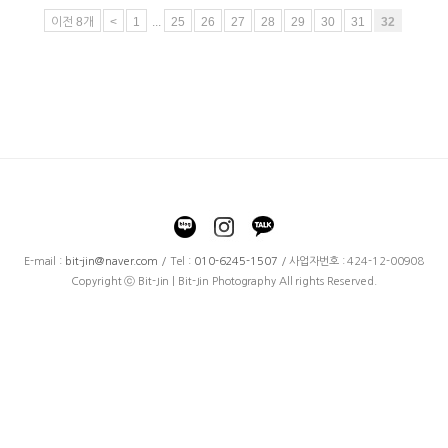
이전 8개
<
1
...
25
26
27
28
29
30
31
32
E-mail :
bit-jin@naver.com
/ Tel :
010-6245-1507
/ 사업자번호 : 424-12-00908
Copyright ⓒ Bit-Jin | Bit-Jin Photography All rights Reserved.