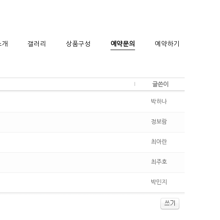
소개
갤러리
상품구성
예약문의
예약하기
글쓴이
박하나
정보람
최아란
최주호
박민지