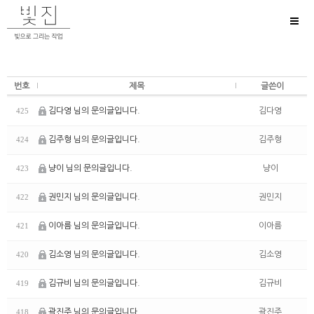
Toggl
naviga
번호
제목
글쓴이
김다영 님의 문의글입니다.
김다영
425
김주형 님의 문의글입니다.
김주형
424
냥이 님의 문의글입니다.
냥이
423
권민지 님의 문의글입니다.
권민지
422
이아름 님의 문의글입니다.
이아름
421
김소영 님의 문의글입니다.
김소영
420
김규비 님의 문의글입니다.
김규비
419
곽진주 님의 문의글입니다.
곽진주
418