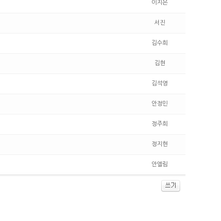
이지은
서진
김수희
김현
김석영
안정민
정주희
정지현
안엘림