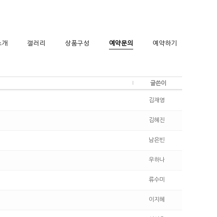
소개
갤러리
상품구성
예약문의
예약하기
글쓴이
김재영
김혜진
남은빈
우하나
류수미
이지혜