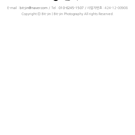
E-mail :
bit-jin@naver.com
/ Tel :
010-6245-1507
/ 사업자번호 : 424-12-00908
Copyright ⓒ Bit-Jin | Bit-Jin Photography All rights Reserved.