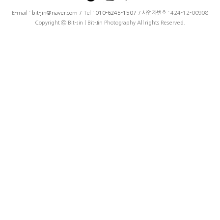
E-mail :
bit-jin@naver.com
/ Tel :
010-6245-1507
/ 사업자번호 : 424-12-00908
Copyright ⓒ Bit-Jin | Bit-Jin Photography All rights Reserved.