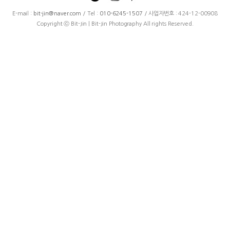
E-mail :
bit-jin@naver.com
/ Tel :
010-6245-1507
/ 사업자번호 : 424-12-00908
Copyright ⓒ Bit-Jin | Bit-Jin Photography All rights Reserved.