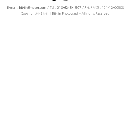
E-mail :
bit-jin@naver.com
/ Tel :
010-6245-1507
/ 사업자번호 : 424-12-00908
Copyright ⓒ Bit-Jin | Bit-Jin Photography All rights Reserved.