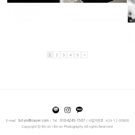
1
2
3
4
5
>
bit-jin@naver.com
010-6245-1507
E-mail :
/ Tel :
/ 사업자번호 : 424-12-00908
Copyright ⓒ Bit-Jin | Bit-Jin Photography All rights Reserved.