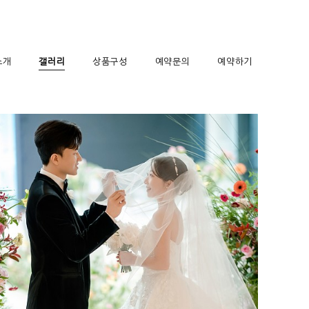
소개
갤러리
상품구성
예약문의
예약하기
그랜드엠배서더 풀만 호텔