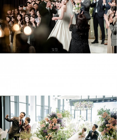
역삼 GS아모리스
그랜드엠버서더