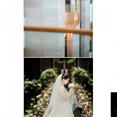
잠실 롯데호텔
엘리에나호텔