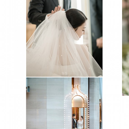
그랜드엠배서더