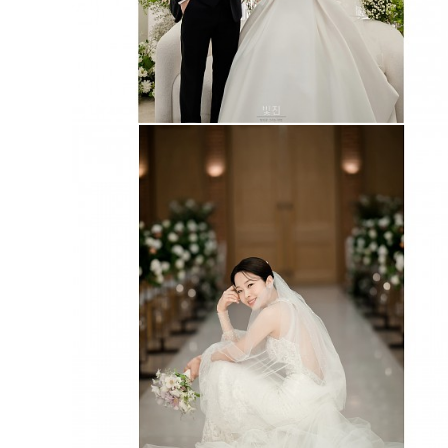
아펠가모 선릉