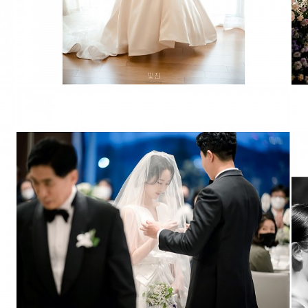
하얏트호텔